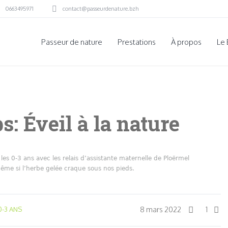
0663495971
contact@passeurdenature.bzh
Passeur de nature
Prestations
À propos
Le 
: Éveil à la nature
es 0-3 ans avec les relais d’assistante maternelle de Ploërmel
me si l’herbe gelée craque sous nos pieds.
8 mars 2022
1
0-3 ANS