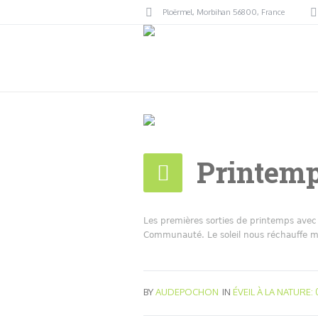
Ploërmel
, Morbihan
56800
,
France
Printemps
Les premières sorties de printemps avec l
Communauté. Le soleil nous réchauffe mê
BY
AUDEPOCHON
IN
ÉVEIL À LA NATURE: 