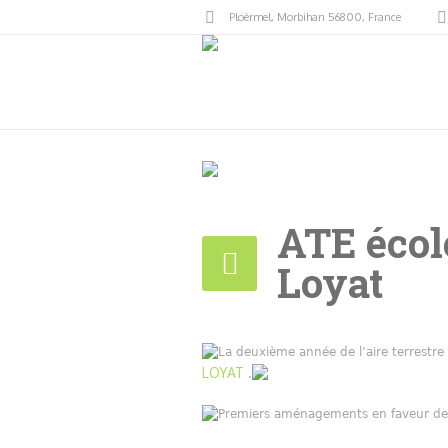
Ploërmel
, Morbihan
56800
,
France
ATE écol
Loyat
La deuxième année de l’aire terrestre
LOYAT
.
Premiers aménagements en faveur de l