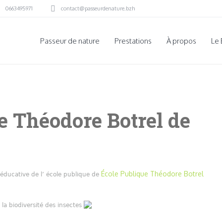
0663495971
contact@passeurdenature.bzh
Passeur de nature
Prestations
À propos
Le 
e Théodore Botrel de
École Publique Théodore Botrel
 éducative de l’ école publique de
a biodiversité des insectes