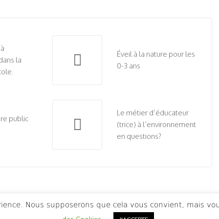
 à
Éveil à la nature pour les
dans la
0-3 ans
cole.
Le métier d’éducateur
ure public
(trice) à l’environnement
en questions?
érience. Nous supposerons que cela vous convient, mais vou