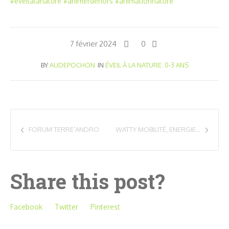
#eveilalanature
#animerdehors
#animationnature
7 février 2024
0
BY
AUDEPOCHON
IN
ÉVEIL À LA NATURE: 0-3 ANS
FORUM TERRE’ANDRO
WATTY MOBILITÉ, ENERGIE…
Share this post?
Facebook
Twitter
Pinterest